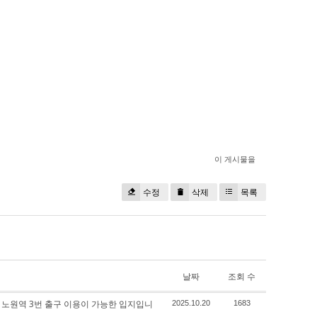
이 게시물을
수정
삭제
목록
날짜
조회 수
선 노원역 3번 출구 이용이 가능한 입지입니
2025.10.20
1683