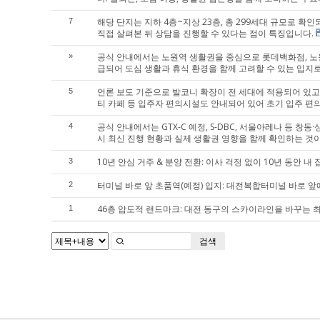
해당 단지는 지하 4층~지상 23층, 총 299세대 규모로 
7
직접 살펴본 뒤 상담을 진행할 수 있다는 점이 특징입니다.
공식 안내에서는 노원역 생활권을 중심으로 롯데백화점, 노원
»
급되어 도심 생활과 휴식 환경을 함께 고려할 수 있는 입지로
언론 보도 기준으로 발코니 확장이 전 세대에 적용되어 있고
5
티 카페 등 입주자 편의시설도 안내되어 있어 초기 입주 편
공식 안내에서는 GTX-C 예정, S-DBC, 서울아레나 등 
4
시 최신 진행 현황과 실제 생활권 영향을 함께 확인하는 것
10년 안심 거주 & 분양 전환: 이사 걱정 없이 10년 동안 
3
터미널 바로 앞 초품역(예정) 입지: 대전복합터미널 바로 
2
46층 압도적 랜드마크: 대전 동구의 스카이라인을 바꾸는 최
1
검색