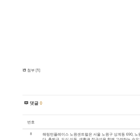
첨부 [
1
]
댓글
0
번호
해링턴플레이스 노원센트럴은 서울 노원구 상계동 690, 노원
8
다. 출퇴근, 도심 이동, 생활권 접근성을 함께 고려하는 수