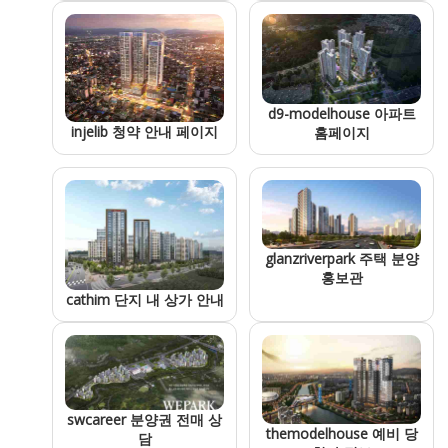
d9-modelhouse 아파트
injelib 청약 안내 페이지
홈페이지
glanzriverpark 주택 분양
홍보관
cathim 단지 내 상가 안내
swcareer 분양권 전매 상
themodelhouse 예비 당
담