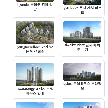
hyundai 분양권 전매 상
gumbook 투자 가치 리포
담
트
dwellstudent 단지 배치
yongsancitizen 야간 방
도 보기
문 예약 접수
uplusi 모델하우스 분양정
보
hwaseongpra 단지 모델
하우스 안내