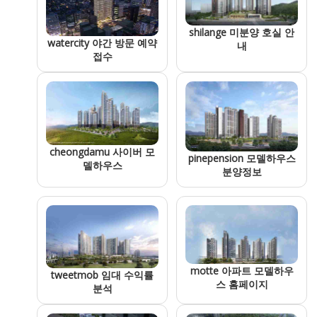
shilange 미분양 호실 안
watercity 야간 방문 예약
내
접수
cheongdamu 사이버 모
pinepension 모델하우스
델하우스
분양정보
motte 아파트 모델하우
tweetmob 임대 수익률
스 홈페이지
분석