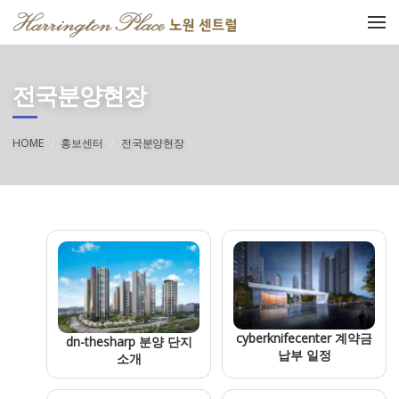
메뉴 건너뛰기
전국분양현장
HOME
홍보센터
전국분양현장
cyberknifecenter 계약금
dn-thesharp 분양 단지
납부 일정
소개