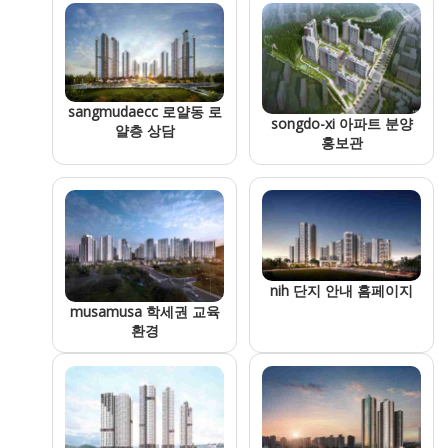
sangmudaecc 로얄동 로
songdo-xi 아파트 분양
얄층 상담
홍보관
nih 단지 안내 홈페이지
musamusa 학세권 교육
환경