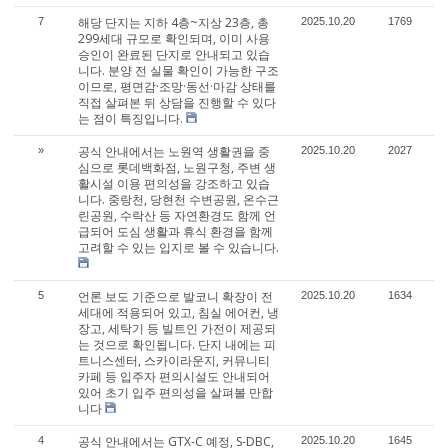
해당 단지는 지하 4층~지상 23층, 총
7
2025.10.20
1769
299세대 규모로 확인되며, 이미 사용
승인이 완료된 단지로 안내되고 있습
니다. 분양 전 실물 확인이 가능한 구조
이므로, 평면감·조망·동선·마감 상태를
직접 살펴본 뒤 상담을 진행할 수 있다
는 점이 특징입니다.
공식 안내에서는 노원역 생활권을 중
»
2025.10.20
2027
심으로 롯데백화점, 노원구청, 주변 생
활시설 이용 편의성을 강조하고 있습
니다. 중랑천, 당현천 수변공원, 온수근
린공원, 수락산 등 자연환경도 함께 언
급되어 도심 생활과 휴식 환경을 함께
고려할 수 있는 입지로 볼 수 있습니다.
언론 보도 기준으로 발코니 확장이 전
5
2025.10.20
1634
세대에 적용되어 있고, 침실 에어컨, 냉
장고, 세탁기 등 빌트인 가전이 제공되
는 것으로 확인됩니다. 단지 내에는 피
트니스센터, 스카이라운지, 커뮤니티
카페 등 입주자 편의시설도 안내되어
있어 초기 입주 편의성을 살펴볼 만합
니다
공식 안내에서는 GTX-C 예정, S-DBC,
4
2025.10.20
1645