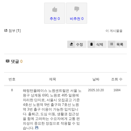
추천 0
비추천 0
첨부 [
1
]
이 게시물을
수정
삭제
목록
댓글
0
번호
제목
날짜
조회 수
해링턴플레이스 노원센트럴은 서울 노
8
2025.10.20
1684
원구 상계동 690, 노원로 495 일원에
자리한 단지로, 서울시 모집공고 기준
4호선 노원역 9번 출구와 7호선 노원
역 3번 출구 이용이 가능한 입지입니
다. 출퇴근, 도심 이동, 생활권 접근성
을 함께 고려하는 수요자에게 교통 편
의성이 중요한 장점으로 작용할 수 있
습니다.