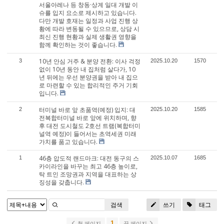
서울아레나 등 창동·상계 일대 개발 이
슈를 입지 요소로 제시하고 있습니다.
다만 개발 호재는 일정과 사업 진행 상
황에 따라 변동될 수 있으므로, 상담 시
최신 진행 현황과 실제 생활권 영향을
함께 확인하는 것이 좋습니다.
10년 안심 거주 & 분양 전환: 이사 걱정
3
2025.10.20
1570
없이 10년 동안 내 집처럼 살다가, 10
년 뒤에는 우선 분양권을 받아 내 집으
로 마련할 수 있는 합리적인 주거 기회
입니다.
터미널 바로 앞 초품역(예정) 입지: 대
2
2025.10.20
1585
전복합터미널 바로 앞에 위치하며, 향
후 대전 도시철도 2호선 트램(복합터미
널역 예정)이 들어서는 초역세권 미래
가치를 품고 있습니다.
46층 압도적 랜드마크: 대전 동구의 스
1
2025.10.07
1685
카이라인을 바꾸는 최고 46층 높이로,
탁 트인 조망권과 지역을 대표하는 상
징성을 갖춥니다.
검색
쓰기
태그
1
첫 페이지
끝 페이지